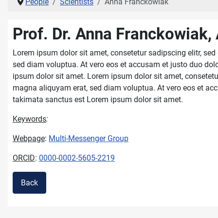
People
Scientists
Anna Franckowiak
Prof. Dr. Anna Franckowiak,
Lorem ipsum dolor sit amet, consetetur sadipscing elitr, s
sed diam voluptua. At vero eos et accusam et justo duo dolo
ipsum dolor sit amet. Lorem ipsum dolor sit amet, consetetu
magna aliquyam erat, sed diam voluptua. At vero eos et accu
takimata sanctus est Lorem ipsum dolor sit amet.
Keywords
:
Webpage
:
Multi-Messenger Group
ORCID
:
0000-0002-5605-2219
Back