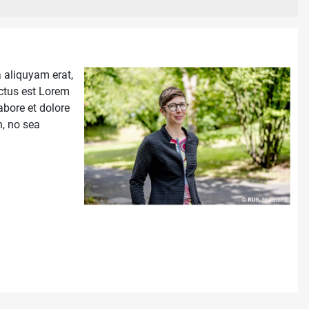
 aliquyam erat,
nctus est Lorem
abore et dolore
n, no sea