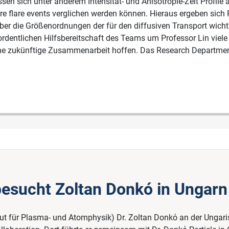
en sich unter anderem Intensität- und Anisotropie-Zeit Profile a
lare flare events verglichen werden können. Hieraus ergeben sich 
 über die Größenordnungen der für den diffusiven Transport wi
rdentlichen Hilfsbereitschaft des Teams um Professor Lin viele
eine zukünftige Zusammenarbeit hoffen. Das Research Department
besucht Zoltan Donkó in Ungarn
itut für Plasma- und Atomphysik) Dr. Zoltan Donkό an der Unga