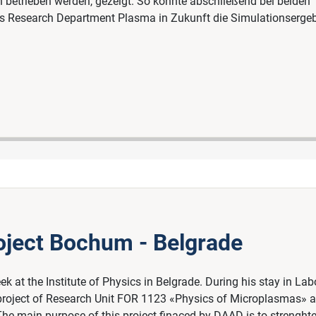
n betrieben werden, gezeigt. So konnte abschließend bei beiden
es Research Department Plasma in Zukunft die Simulationsergeb
oject Bochum - Belgrade
at the Institute of Physics in Belgrade. During his stay in Labo
nt project of Research Unit FOR 1123 «Physics of Microplasmas» a
The main purpose of this project finaced by DAAD is to strenght