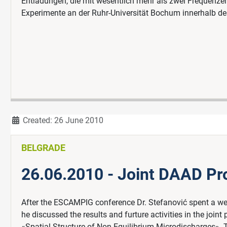
Entladungen, die mit wesentlich mehr als zwei Frequenze
Experimente an der Ruhr-Universität Bochum innerhalb d
Details
Created: 26 June 2010
BELGRADE
26.06.2010 - Joint DAAD Pr
After the ESCAMPIG conference Dr. Stefanović spent a week 
he discussed the results and furture activities in the joi
«Spatial Structure of Non-Equilibrium Microdischarges». 