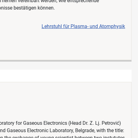
 Themen vereinbart werden, wie entsprechende
nisse bestätigen können.
Lehrstuhl für Plasma- und Atomphysik
ratory for Gaseous Electronics (Head Dr. Z. Lj. Petrović)
nd Gaseous Electronic Laboratory, Belgrade, with the title:
en the exchange of young scientist between two instututes