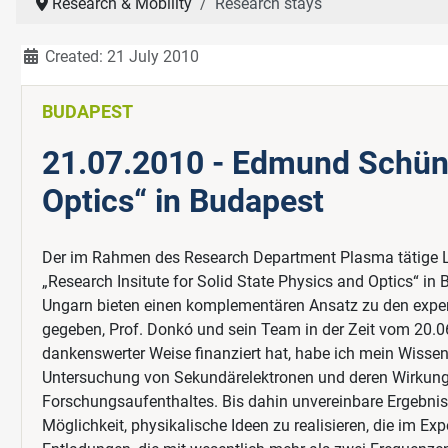
Research & Mobility
Research stays
Details
Created: 21 July 2010
BUDAPEST
21.07.2010 - Edmund Schünge
Optics“ in Budapest
Der im Rahmen des Research Department Plasma tätige Leh
„Research Insitute for Solid State Physics and Optics“ 
Ungarn bieten einen komplementären Ansatz zu den exper
gegeben, Prof. Donkó und sein Team in der Zeit vom 20.
dankenswerter Weise finanziert hat, habe ich mein Wisse
Untersuchung von Sekundärelektronen und deren Wirkung 
Forschungsaufenthaltes. Bis dahin unvereinbare Ergebnisse,
Möglichkeit, physikalische Ideen zu realisieren, die im 